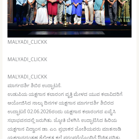
MALYADI_CLICKK
MALYADI_CLICKK
MALYADI_CLICKK
ಮಾರ್ಗದರ್ಶಿ ಶಿಬಿರ ಉದ್ಘಾಟನೆ.
ಉಡುಪಿಯ ಯಕ್ಷಗಾನ ಕಲಾರಂಗ ವೃತ್ತಿ ಮೇಳದ ಯುವ ಕಲಾವಿದರಿಗೆ
ಆಯೋಜಿಸಿದ ನಾಲ್ಕು ದಿನಗಳ ಯಕ್ಷಗಾನ ಮಾರ್ಗದರ್ಶಿ ಶಿಬಿರದ
ಉದ್ಘಾಟನೆ 02.06.2026ರಂದು ಯಕ್ಷಗಾನ ಕಲಾರಂಗದ ಐವೈಸಿ
ಸಭಾಭವನದಲ್ಲಿ ಜರುಗಿತು. ಜ್ಯೋತಿ ಬೆಳಗಿಸಿ ಉದ್ಘಾಟಿಸಿದ ಹಿರಿಯ
ಯಕ್ಷಗಾನ ವಿದ್ವಾಂಸ ಡಾ. ಎಂ. ಪ್ರಭಾಕರ ಜೋಶಿಯವರು ಮಾತನಾಡಿ
ಯಕ್ಷಗಾನದಂತಹ ಶೈಲೀಕೃತ ಕಲೆ ಪರಂಪರೆಯೊಂದಿಗೆ ಔಚಿತ್ಯವರಿತು