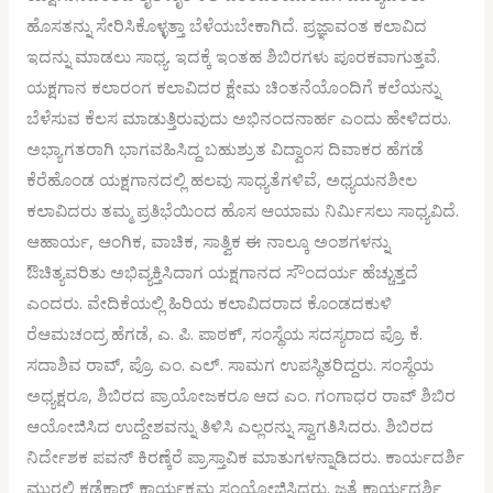
ಹೊಸತನ್ನು ಸೇರಿಸಿಕೊಳ್ಳತ್ತಾ ಬೆಳೆಯಬೇಕಾಗಿದೆ. ಪ್ರಜ್ಞಾವಂತ ಕಲಾವಿದ
ಇದನ್ನು ಮಾಡಲು ಸಾಧ್ಯ. ಇದಕ್ಕೆ ಇಂತಹ ಶಿಬಿರಗಳು ಪೂರಕವಾಗುತ್ತವೆ.
ಯಕ್ಷಗಾನ ಕಲಾರಂಗ ಕಲಾವಿದರ ಕ್ಷೇಮ ಚಿಂತನೆಯೊಂದಿಗೆ ಕಲೆಯನ್ನು
ಬೆಳೆಸುವ ಕೆಲಸ ಮಾಡುತ್ತಿರುವುದು ಅಭಿನಂದನಾರ್ಹ ಎಂದು ಹೇಳಿದರು.
ಅಭ್ಯಾಗತರಾಗಿ ಭಾಗವಹಿಸಿದ್ದ ಬಹುಶ್ರುತ ವಿದ್ವಾಂಸ ದಿವಾಕರ ಹೆಗಡೆ
ಕೆರೆಹೊಂಡ ಯಕ್ಷಗಾನದಲ್ಲಿ ಹಲವು ಸಾಧ್ಯತೆಗಳಿವೆ, ಅಧ್ಯಯನಶೀಲ
ಕಲಾವಿದರು ತಮ್ಮ ಪ್ರತಿಭೆಯಿಂದ ಹೊಸ ಆಯಾಮ ನಿರ್ಮಿಸಲು ಸಾಧ್ಯವಿದೆ.
ಆಹಾರ್ಯ, ಆಂಗಿಕ, ವಾಚಿಕ, ಸಾತ್ವಿಕ ಈ ನಾಲ್ಕೂ ಅಂಶಗಳನ್ನು
ಔಚಿತ್ಯವರಿತು ಅಭಿವ್ಯಕ್ತಿಸಿದಾಗ ಯಕ್ಷಗಾನದ ಸೌಂದರ್ಯ ಹೆಚ್ಚುತ್ತದೆ
ಎಂದರು. ವೇದಿಕೆಯಲ್ಲಿ ಹಿರಿಯ ಕಲಾವಿದರಾದ ಕೊಂಡದಕುಳಿ
ರೆಆಮಚಂದ್ರ ಹೆಗಡೆ, ಎ. ಪಿ. ಪಾಠಕ್, ಸಂಸ್ಥೆಯ ಸದಸ್ಯರಾದ ಪ್ರೊ. ಕೆ.
ಸದಾಶಿವ ರಾವ್, ಪ್ರೊ. ಎಂ. ಎಲ್. ಸಾಮಗ ಉಪಸ್ಥಿತರಿದ್ದರು. ಸಂಸ್ಥೆಯ
ಅಧ್ಯಕ್ಷರೂ, ಶಿಬಿರದ ಪ್ರಾಯೋಜಕರೂ ಆದ ಎಂ. ಗಂಗಾಧರ ರಾವ್ ಶಿಬಿರ
ಆಯೋಜಿಸಿದ ಉದ್ದೇಶವನ್ನು ತಿಳಿಸಿ ಎಲ್ಲರನ್ನು ಸ್ವಾಗತಿಸಿದರು. ಶಿಬಿರದ
ನಿರ್ದೇಶಕ ಪವನ್ ಕಿರಣ್ಕೆರೆ ಪ್ರಾಸ್ತಾವಿಕ ಮಾತುಗಳನ್ನಾಡಿದರು. ಕಾರ್ಯದರ್ಶಿ
ಮುರಲಿ ಕಡೆಕಾರ್ ಕಾರ್ಯಕ್ರಮ ಸಂಯೋಜಿಸಿದರು. ಜತೆ ಕಾರ್ಯದರ್ಶಿ