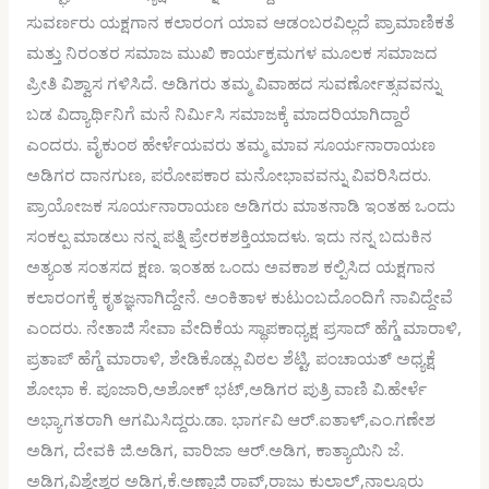
ಸುವರ್ಣರು ಯಕ್ಷಗಾನ ಕಲಾರಂಗ ಯಾವ ಆಡಂಬರವಿಲ್ಲದೆ ಪ್ರಾಮಾಣಿಕತೆ
ಮತ್ತು ನಿರಂತರ ಸಮಾಜ ಮುಖಿ ಕಾರ್ಯಕ್ರಮಗಳ ಮೂಲಕ ಸಮಾಜದ
ಪ್ರೀತಿ ವಿಶ್ವಾಸ ಗಳಿಸಿದೆ. ಅಡಿಗರು ತಮ್ಮ ವಿವಾಹದ ಸುವರ್ಣೋತ್ಸವವನ್ನು
ಬಡ ವಿದ್ಯಾರ್ಥಿನಿಗೆ ಮನೆ ನಿರ್ಮಿಸಿ ಸಮಾಜಕ್ಕೆ ಮಾದರಿಯಾಗಿದ್ದಾರೆ
ಎಂದರು. ವೈಕುಂಠ ಹೇರ್ಳೆಯವರು ತಮ್ಮ ಮಾವ ಸೂರ್ಯನಾರಾಯಣ
ಅಡಿಗರ ದಾನಗುಣ, ಪರೋಪಕಾರ ಮನೋಭಾವವನ್ನು ವಿವರಿಸಿದರು.
ಪ್ರಾಯೋಜಕ ಸೂರ್ಯನಾರಾಯಣ ಅಡಿಗರು ಮಾತನಾಡಿ ಇಂತಹ ಒಂದು
ಸಂಕಲ್ಪ ಮಾಡಲು ನನ್ನ ಪತ್ನಿ ಪ್ರೇರಕಶಕ್ತಿಯಾದಳು. ಇದು ನನ್ನ ಬದುಕಿನ
ಅತ್ಯಂತ ಸಂತಸದ ಕ್ಷಣ. ಇಂತಹ ಒಂದು ಅವಕಾಶ ಕಲ್ಪಿಸಿದ ಯಕ್ಷಗಾನ
ಕಲಾರಂಗಕ್ಕೆ ಕೃತಜ್ಞನಾಗಿದ್ದೇನೆ. ಅಂಕಿತಾಳ ಕುಟುಂಬದೊಂದಿಗೆ ನಾವಿದ್ದೇವೆ
ಎಂದರು. ನೇತಾಜಿ ಸೇವಾ ವೇದಿಕೆಯ ಸ್ಥಾಪಕಾಧ್ಯಕ್ಷ ಪ್ರಸಾದ್ ಹೆಗ್ಡೆ ಮಾರಾಳಿ,
ಪ್ರತಾಪ್ ಹೆಗ್ಡೆ ಮಾರಾಳಿ, ಶೇಡಿಕೊಡ್ಲು ವಿಠಲ ಶೆಟ್ಟಿ, ಪಂಚಾಯತ್ ಅಧ್ಯಕ್ಷೆ
ಶೋಭಾ ಕೆ. ಪೂಜಾರಿ,ಅಶೋಕ್ ಭಟ್,ಅಡಿಗರ ಪುತ್ರಿ ವಾಣಿ ವಿ.ಹೇರ್ಳೆ
ಅಭ್ಯಾಗತರಾಗಿ ಆಗಮಿಸಿದ್ದರು.ಡಾ. ಭಾರ್ಗವಿ ಆರ್.ಐತಾಳ್,ಎಂ.ಗಣೇಶ
ಅಡಿಗ, ದೇವಕಿ ಜಿ.ಅಡಿಗ, ವಾರಿಜಾ ಆರ್.ಅಡಿಗ, ಕಾತ್ಯಾಯಿನಿ ಜೆ.
ಅಡಿಗ,ವಿಶ್ವೇಶ್ವರ ಅಡಿಗ,ಕೆ.ಅಣ್ಣಾಜಿ ರಾವ್,ರಾಜು ಕುಲಾಲ್,ನಾಲ್ಕೂರು