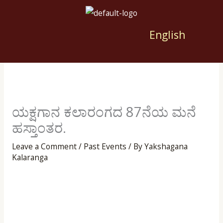
Skip
to
Menu
English
content
ಯಕ್ಷಗಾನ ಕಲಾರಂಗದ 87ನೆಯ ಮನೆ
ಹಸ್ತಾಂತರ.
Leave a Comment
/
Past Events
/ By
Yakshagana
Kalaranga