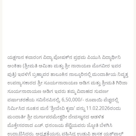
ಯಕ್ಷಗಾನ ಕಲಾರಂಗ ವಿದ್ಯಾ ಪೋಷಕ್‍ನ ಪ್ರಥಮ ಪಿಯುಸಿ ವಿದ್ಯಾರ್ಥಿನಿ
ಅಂಕಿತಾ (ಶ್ರೀಮತಿ ಅಮಿತಾ ಮತ್ತು ಶ್ರೀ ನಾರಾಯಣ ಮೊಗವೀರ ಇವರ
ಪುತ್ರಿ) ಇವಳಿಗೆ ಬ್ರಹ್ಮಾವರ ತಾಲೂಕಿನ ನಾಲ್ಕೂರಿನಲ್ಲಿ ಮಂದಾರ್ತಿಯ ನಿವೃತ್ತ
ಉಪನ್ಯಾಸಕಾರದ ಶ್ರೀ ಸೂರ್ಯನಾರಾಯಣ ಅಡಿಗ ಮತ್ತು ಶ್ರೀಮತಿ ಗಿರಿಜಾ
ಸೂರ್ಯನಾರಾಯಣ ಅಡಿಗ ಇವರು ತಮ್ಮ ವಿವಾಹದ ಸುವರ್ಣ
ವರ್ಷಾಚರಣೆಯ ಸವಿನೆನಪಿನಲ್ಲಿ, 6,50,000/- ರೂಪಾಯಿ ವೆಚ್ಚದಲ್ಲಿ
ನಿರ್ಮಿಸಿದ ನೂತನ ಮನೆ ‘ಶ್ರೀದೇವಿ ಕೃಪಾ’ ವನ್ನು 11.02.2026ರಂದು
ಮಂದಾರ್ತಿ ಶ್ರೀ ದುರ್ಗಾಪರಮೇಶ್ವರೀ ದೇವಸ್ಥಾನದ ಆಡಳಿತ
ಮೊಕ್ತೇಸರರಾದ ಎಚ್. ಧನಂಜಯ ಶೆಟ್ಟಿಯವರು ಜ್ಯೋತಿ ಬೆಳಗಿಸಿ
ಉದ್ಘಾಟಿಸಿದರು. ಅಧ್ಯಕ್ಷತೆಯನ್ನು ವಹಿಸಿದ್ದ ಉಡುಪಿ ಶಾಸಕ ಯಶ್‍ಪಾಲ್