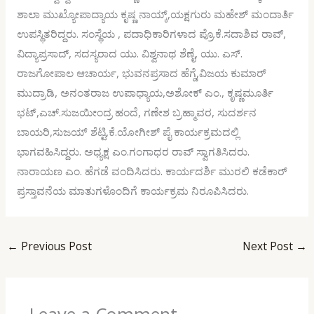
ಶಾಲಾ ಮುಖ್ಯೋಪಾದ್ಯಾಯ ಕೃಷ್ಣ ನಾಯ್ಕ್,ಯಕ್ಷಗುರು ಮಹೇಶ್ ಮಂದಾರ್ತಿ
ಉಪಸ್ಥಿತರಿದ್ದರು. ಸಂಸ್ಥೆಯ , ಪದಾಧಿಕಾರಿಗಳಾದ ಪ್ರೊ.ಕೆ.ಸದಾಶಿವ ರಾವ್,
ವಿದ್ಯಾಪ್ರಸಾದ್, ಸದಸ್ಯರಾದ ಯು. ವಿಶ್ವನಾಥ ಶೆಣೈ, ಯು. ಎಸ್.
ರಾಜಗೋಪಾಲ ಆಚಾರ್ಯ, ಭುವನಪ್ರಸಾದ ಹೆಗ್ಡೆ,ವಿಜಯ ಕುಮಾರ್
ಮುದ್ರಾಡಿ, ಅನಂತರಾಜ ಉಪಾಧ್ಯಾಯ,ಅಶೋಕ್ ಎಂ., ಕೃಷ್ಣಮೂರ್ತಿ
ಭಟ್,ಎಚ್.ಸುಜಯೀಂದ್ರ ಹಂದೆ, ಗಣೇಶ ಬ್ರಹ್ಮಾವರ, ಸುದರ್ಶನ
ಬಾಯರಿ,ಸುಜಯ್ ಶೆಟ್ಟಿ,ಕೆ.ಯೋಗೀಶ್ ಪೈ ಕಾರ್ಯಕ್ರಮದಲ್ಲಿ
ಭಾಗವಹಿಸಿದ್ದರು. ಅಧ್ಯಕ್ಷ ಎಂ.ಗಂಗಾಧರ ರಾವ್ ಸ್ವಾಗತಿಸಿದರು.
ನಾರಾಯಣ ಎಂ. ಹೆಗಡೆ ವಂದಿಸಿದರು. ಕಾರ್ಯದರ್ಶಿ ಮುರಲಿ ಕಡೆಕಾರ್
ಪ್ರಸ್ತಾವನೆಯ ಮಾತುಗಳೊಂದಿಗೆ ಕಾರ್ಯಕ್ರಮ ನಿರೂಪಿಸಿದರು.
←
Previous Post
Next Post
→
Leave a Comment