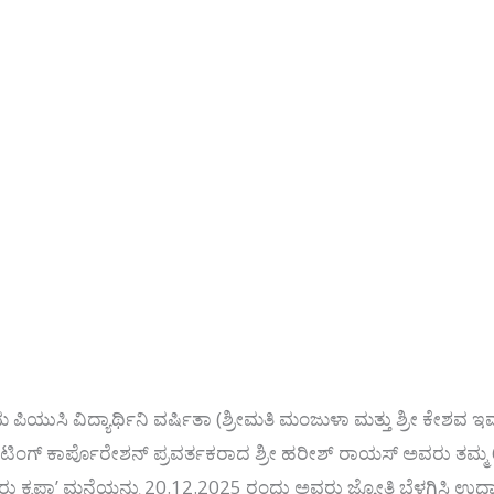
ಯುಸಿ ವಿದ್ಯಾರ್ಥಿನಿ ವರ್ಷಿತಾ (ಶ್ರೀಮತಿ ಮಂಜುಳಾ ಮತ್ತು ಶ್ರೀ ಕೇಶವ ಇವರ
ರ್ಕೆಟಿಂಗ್ ಕಾರ್ಪೊರೇಶನ್ ಪ್ರವರ್ತಕರಾದ ಶ್ರೀ ಹರೀಶ್ ರಾಯಸ್ ಅವರು ತಮ
ಹರಿಗುರು ಕೃಪಾ’ ಮನೆಯನ್ನು 20.12.2025 ರಂದು ಅವರು ಜ್ಯೋತಿ ಬೆಳಗಿಸಿ ಉ