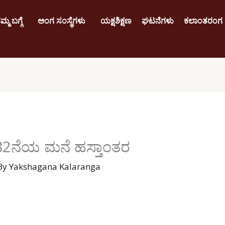
ಮ್ಮ ಬಗ್ಗೆ
ಅಂಗ ಸಂಸ್ಥೆಗಳು
ಯಕ್ಷಶಿಕ್ಷಣ
ಘಟನೆಗಳು
ಕಲಾಂತರಂಗ
2ನೆಯ ಮನೆ ಹಸ್ತಾಂತರ
By
Yakshagana Kalaranga