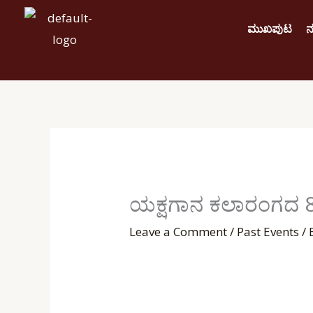
Skip
ಮುಖಪುಟ
ನ
to
content
ಯಕ್ಷಗಾನ ಕಲಾರಂಗದ 8
Leave a Comment
/
Past Events
/ 