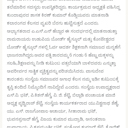
ತಲೆಮಾರಿನ ಸದಸ್ಯರು ಉಪಸ್ಥಿತರಿದ್ದರು. ಕಾರ್ಯಕ್ರಮದ ಅಧ್ಯಕ್ಷತೆ ವಹಿಸಿದ್ದ
ಕುಂದಾಪುರದ ಶಾಸಕ ಕಿರಣ್ ಕುಮಾರ್ ಕೊಡ್ಗಿಯವರು ಮಾತನಾಡಿ
ಕಲಾರಂಗದ ಕೆಲಸದ ವೖಖರಿ ಬೆರಗು ಹುಟ್ಟಿಸುತ್ತದೆ ಎಂದರು.
ಅಭ್ಯಾಗತರಾದ ಎ.ಎಸ್.ಎನ್ ಹೆಬ್ಬಾರ ಈ ಸಂದರ್ಭದಲ್ಲಿ ಮಾತನಾಡುತ್ತಾ
ರಾಮರಾಯರು ಉಡುಪಿಯ ಬೋರ್ಡ್ ಹೈಸ್ಕೂಲ್ ಮತ್ತು ಕೋಟೇಶ್ವರದ
ಬೋರ್ಡ್ ಹೈಸ್ಕೂಲ್ ಗಳಲ್ಲಿ ಓರ್ವ ಆದರ್ಶ ಶಿಕ್ಷಕನಾಗಿ ಸಮಾಜದ ಮನ್ನಣೆಗೆ
ಭಾಜನರಾಗಿದ್ದರು.ಅವರ ಪತ್ನಿ ಶಾರದಮ್ಮ 6 ಗಂಡು 6 ಹೆಣ್ಣು ಮಕ್ಕಳನ್ನು
ಸಲಹಿ,ಶಿಕ್ಷಣವನ್ನು ನೀಡಿ ಕುಟುಂಬ ವತ್ಸಲೆಯಾಗಿ ಬಾಳಿದವರು ಎನ್ನುತ್ತಾ
ಅವರೀರ್ವರ ಸಾತ್ವಿಕ ವ್ಯಕ್ತಿತ್ವವನ್ನು ಪರಿಚಯಿಸಿದರು. ವಾಸುದೇವ
ಕಾರಂತರು ಸಂಸ್ಥೆಯ ಸಮಾಜಪರ ಅಗಾಧ ಕೆಲಸ ನಮ್ಮ ಇಡೀ ಕುಟುಂಬಕ್ಕೆ
ತೃಪ್ತಿ ತಂದಿದೆ ನಿಮ್ಮೊಂದಿಗೆ ನಾವಿದ್ದೇವೆ ಎಂದರು. ಸಂಸ್ಥೆಯ ಉಪಾಧ್ಯಕ್ಷರಾದ
ಎಸ್.ವಿ. ಭಟ್, ಪಿ.ಕಿಶನ್.ಹೆಗ್ಡೆ, ವಿ. ಜಿ. ಶೆಟ್ಟಿ, ಬಿಲ್ಲಾಡಿ ಪಂಚಾಯತ ಮಾಜಿ
ಅಧ್ಯಕ್ಷ ಪೃಥ್ವಿರಾಜ್ ಶೆಟ್ಟಿ, ಸಂಸ್ಥೆಯ ಕಾರ್ಯಕರ್ತರಾದ ಯು.ವಿಶ್ವನಾಥ ಶೆಣೈ,
ಯು. ಎಸ್. ರಾಜಗೋಪಾಲ ಆಚಾರ್ಯ, ಸೀತಾರಾಮ ಭಟ್,
ಭುವನಪ್ರಸಾದ್ ಹೆಗ್ಡೆ, ವಿಜಯ ಕುಮಾರ ಮುದ್ರಾಡಿ, ಅನಂತರಾಜ
ಉಪಾಧ್ಯಾಯ, ಪಿ.ಕೃಷ್ಣಮೂರ್ತಿ ಭಟ್, ಸಂತೋಷ ಕುಮಾರ್ ಶೆಟ್ಟಿ, ಕೆ.ಅಜಿತ್