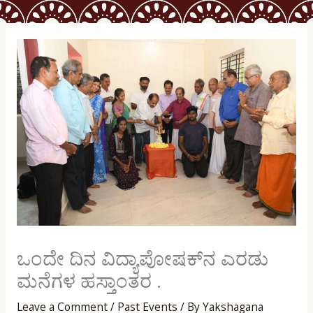
ಒಂದೇ ದಿನ ವಿದ್ಯಾಪೋಷಕ್‍ನ ಎರಡು
ಮನೆಗಳ ಹಸ್ತಾಂತರ .
Leave a Comment
/
Past Events
/ By
Yakshagana