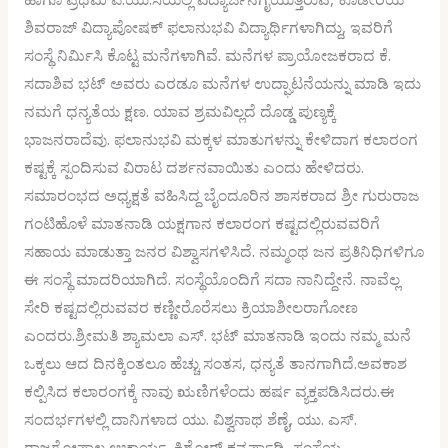
ಶಿವರಾಜ್ ವಿದ್ಯಾಪೋಷಕ್ ಫಲಾನುಭವಿ ವಿದ್ಯಾರ್ಥಿಗಳಾಗಿದ್ದು, ಇವರಿಗೆ
ಸಂಸ್ಥೆ ನಿರ್ಮಿಸಿ ಕೊಟ್ಟ ಮನೆಗಳಾಗಿವೆ. ಮನೆಗಳ ಪ್ರಾಯೋಜಕರಾದ ಕೆ.
ಸದಾಶಿವ ಭಟ್ ಅವರು ಎರಡೂ ಮನೆಗಳ ಉದ್ಘಾಟನೆಯನ್ನು ಮಾಡಿ ಇದು
ನಮಗೆ ಧನ್ಯತೆಯ ಕ್ಷಣ. ಯಾವ ಶ್ರಮವಿಲ್ಲದೆ ದೊಡ್ಡ ಪುಣ್ಯಕ್ಕೆ
ಭಾಜನರಾದೆವು. ಫಲಾನುಭವಿ ಮಕ್ಕಳ ಮಾತುಗಳನ್ನು ಕೇಳಿದಾಗ ಕಲಾರಂಗ
ಕಷ್ಟಕ್ಕೆ ಸ್ಪಂದಿಸುವ ವಿರಾಟ ದರ್ಶನವಾಯಿತು ಎಂದು ಹೇಳಿದರು.
ಸಮಾರಂಭದ ಅಧ್ಯಕ್ಷತೆ ವಹಿಸಿದ್ದ ಬೈಂದೂರಿನ ಶಾಸಕರಾದ ಶ್ರೀ ಗುರುರಾಜ
ಗಂಟಿಹೊಳೆ ಮಾತನಾಡಿ ಯಕ್ಷಗಾನ ಕಲಾರಂಗ ಕಷ್ಟದಲ್ಲಿರುವವರಿಗೆ
ಸಹಾಯ ಮಾಡುತ್ತಾ ಜನರ ವಿಶ್ವಾಸಗಳಿಸಿದೆ. ನಮ್ಮಂಥ ಜನ ಪ್ರತಿನಿಧಿಗಳಿಗೂ
ಈ ಸಂಸ್ಥೆ ಮಾದರಿಯಾಗಿದೆ. ಸಂಸ್ಥೆಯೊಂದಿಗೆ ಸದಾ ನಾನಿದ್ದೇನೆ. ನಾವೆಲ್ಲ
ಸೇರಿ ಕಷ್ಟದಲ್ಲಿರುವವರ ಕಣ್ಣೀರೊರೆಸಲು ಕ್ರಿಯಾಶೀಲರಾಗೋಣ
ಎಂದರು.ಶ್ರೀಮತಿ ಶ್ಯಾಮಲಾ ಎಸ್. ಭಟ್ ಮಾತನಾಡಿ ಇಂದು ನಮ್ಮ ಮನೆ
ಒಕ್ಕಲು ಆದ ದಿನಕ್ಕಿಂತಲೂ ಹೆಚ್ಚು ಸಂತಸ, ಧನ್ಯತೆ ತಾನಗಾಗಿದೆ.ಅವಕಾಶ
ಕಲ್ಪಿಸಿದ ಕಲಾರಂಗಕ್ಕೆ ನಾವು ಋಣಿಗಳೆಂದು ಹರ್ಷ ವ್ಯಕ್ತಪಡಿಸಿದರು.ಈ
ಸಂದರ್ಭಗಳಲ್ಲಿ ದಾನಿಗಳಾದ ಯು. ವಿಶ್ವನಾಥ ಶೆಣೈ, ಯು. ಎಸ್.
ರಾಜಗೋಪಾಲ ಆಚಾರ್ಯ, ಕಿಶೋರ್ ಕನ್ನರ್ಪಾಡಿ, ಸಂಸ್ಥೆಯ