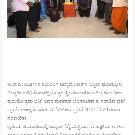
ಉಡುಪಿ : ಯಕ್ಷಗಾನ ಕಲಾರಂಗ ವಿದ್ಯಾಪೋಷಕ್‍ನ ಇಬ್ಬರು ಫಲಾನುಭವಿ
ವಿದ್ಯಾರ್ಥಿಗಳಿಗೆ ತೆಂಕುತಿಟ್ಟಿನ ಖ್ಯಾತ ಸ್ತ್ರೀವೇಷಧಾರಿಯಾಗಿದ್ದ ಕಡಂದೇಲು
ಪುರುಷೋತ್ತಮ ಭಟ್ ಇವರ ಮಗನಾದ ಬೆಂಗಳೂರಿನ ಕೆ. ಸದಾಶಿವ ಭಟ್
ಪ್ರಾಯೋಜಕತ್ವದ ಎರಡು ಮನೆಗಳ ಉದ್ಘಾಟನೆ 30.01.2024 ರಂದು
ನೆರವೇರಿತು.
ದ್ವಿತೀಯ ಪಿ.ಯು.ಸಿಯಲ್ಲಿ ವಿದ್ಯಾರ್ಜನೆಗೈಯುತ್ತಿರುವ, ಗುಜ್ಜಾಡಿಯ ಅಂಕಿತಾ
ಹಾಗೂ ಪ್ರಥಮ ಪಿ.ಯು.ಸಿಯಲ್ಲಿ ವಿದ್ಯಾರ್ಜನೆಗೈಯುತ್ತಿರುವ, ಕೊಡೇರಿಯ