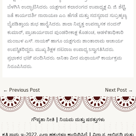
ಬೆಳಗಿಸಿ ಉದ್ಘಾಟಿಸಿದರು. ಯಕ್ಷಗಾನ ಕಲಾರಂಗದ ಉಪಾಧ್ಯಕ್ಷ ವಿ. ಜಿ. ಶೆಟ್ಟಿ,
ಜತೆ ಕಾರ್ಯದರ್ಶಿ ನಾರಾಯಣ ಎಂ. ಹೆಗಡೆ ಮತ್ತು ಸದಸ್ಯರಾದ ಸುಬ್ರಹ್ಮಣ್ಯ
ಬೈಪಡಿತ್ತಾಯ ಶುಭ ಹಾರೈಸಿದರು. ಶಾಲಾ ನಿವೃತ್ತ ಉಪನ್ಯಾಸಕ ನಂದನ್
ಕುಮಾರ್, ಪ್ರಾಚಾರ್ಯರಾದ ಪುಂಡರೀಕಾಕ್ಷ ಕೊಡಂಚ, ಆಡಳಿತಾಧಿಕಾರಿ
ಮಂಜುಳ ಎಸ್. ನಾಯಕ್ ಹಾಗೂ ಯಕ್ಷಗುರು ಶಾಂತಾರಾಮ ಆಚಾರ್ಯ
ಉಪಸ್ಥಿತರಿದ್ದರು. ಮುಖ್ಯ ಶಿಕ್ಷಕ ನಟರಾಜ ಉಪಾಧ್ಯ sಸ್ವಾಗತಿಸಿದರು.
ಪ್ರಭಾಕರ ಭಟ್ ವಂದಿಸಿದರು. ಅನಿತಾ ವೀರ ಮಥಾಯಸ್ ಕಾರ್ಯಕ್ರಮ
ನಿರೂಪಿಸಿದರು.
←
Previous Post
Next Post
→
ಗೌಪ್ಯತಾ ನೀತಿ
|
ನಿಯಮ ಮತ್ತು ಷರತ್ತುಗಳು
ಕೃತಿ ಸ್ವಾಮ್ಯ ಇ-2022, ಎಲ್ಲಾ ಹಕ್ಕುಗಳೂ ಕಾಯ್ದಿರಿಸಿದೆ
|
ವಿನ್ಯಾಸ, ಅಭಿವೃದ್ಧಿ ಮತ್ತು