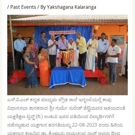
/
Past Events
/ By
Yakshagana Kalaranga
ಎಸ್.ವಿ.ಎಚ್ ಕನ್ನಡ ಮಾಧ್ಯಮ ಪ್ರೌಢ ಶಾಲೆ ಇನ್ನಂಜೆಯಲ್ಲಿ ಕಾಪು
ವಿಧಾನಸಭಾ ಶಾಸಕರಾದ ಶ್ರೀ ಗುರ್ಮೆ ಸುರೇಶ್ ಶೆಟ್ಟಿಯವರ ಆಶಯದಂತೆ
ಯಕ್ಷಶಿಕ್ಷಣ ಟ್ರಸ್ಟ್ (ರಿ.) ಉಡುಪಿ ಇವರ ವತಿಯಿಂದ ವಿದ್ಯಾರ್ಥಿಗಳಿಗೆ
ನಡೆಸಲ್ಪಡುವ ಯಕ್ಷಗಾನ ತರಗತಿಯನ್ನು 22-08-2023 ರಂದು ಹಿರಿಯ
ಯಕ್ಷಗಾನ ಕಲಾವಿದ ಡಾ. ಕೊಳ್ಯೂರು ರಾಮಚಂದ್ರ ರಾವ್ ಅವರು ದೀಪ