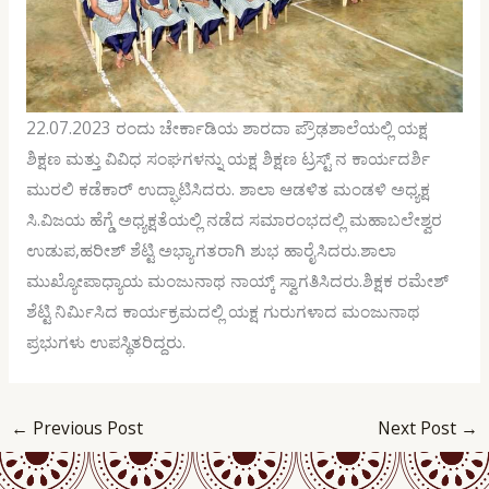
22.07.2023‌ ರಂದು ಚೇರ್ಕಾಡಿಯ ಶಾರದಾ ಪ್ರೌಢಶಾಲೆಯಲ್ಲಿ ಯಕ್ಷ
ಶಿಕ್ಷಣ ಮತ್ತು ವಿವಿಧ ಸಂಘಗಳನ್ನು ಯಕ್ಷ ಶಿಕ್ಷಣ ಟ್ರಸ್ಟ್ ನ ಕಾರ್ಯದರ್ಶಿ
ಮುರಲಿ ಕಡೆಕಾರ್ ಉದ್ಘಾಟಿಸಿದರು. ಶಾಲಾ ಆಡಳಿತ ಮಂಡಳಿ ಅಧ್ಯಕ್ಷ
ಸಿ.ವಿಜಯ ಹೆಗ್ಡೆ ಅಧ್ಯಕ್ಷತೆಯಲ್ಲಿ ನಡೆದ ಸಮಾರಂಭದಲ್ಲಿ ಮಹಾಬಲೇಶ್ವರ
ಉಡುಪ,ಹರೀಶ್ ಶೆಟ್ಟಿ ಅಭ್ಯಾಗತರಾಗಿ ಶುಭ ಹಾರೈಸಿದರು.ಶಾಲಾ
ಮುಖ್ಯೋಪಾಧ್ಯಾಯ ಮಂಜುನಾಥ ನಾಯ್ಕ್ ಸ್ವಾಗತಿಸಿದರು.ಶಿಕ್ಷಕ ರಮೇಶ್
ಶೆಟ್ಟಿ ನಿರ್ಮಿಸಿದ ಕಾರ್ಯಕ್ರಮದಲ್ಲಿ ಯಕ್ಷ ಗುರುಗಳಾದ ಮಂಜುನಾಥ
ಪ್ರಭುಗಳು ಉಪಸ್ಥಿತರಿದ್ದರು.
←
Previous Post
Next Post
→