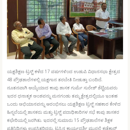
ಯಕ್ಷಶಿಕ್ಷಣ ಟ್ರಸ್ಟ್ ಕಳೆದ 17 ವರ್ಷಗಳಿಂದ ಉಡುಪಿ ವಿಧಾನಸಭಾ ಕ್ಷೇತ್ರದ
48 ಪ್ರೌಢಶಾಲೆಗಳಲ್ಲಿ ಯಕ್ಷಗಾನ ತರಬೇತಿ ನೀಡುತ್ತಾ ಬಂದಿದೆ.
ನೂತನವಾಗಿ ಆಯ್ಕೆಯಾದ ಕಾಪು ಶಾಸಕ ಗುರ್ಮೆ ಸುರೇಶ್ ಶೆಟ್ಟಿಯವರು
ಇದರ ಧನಾತ್ಮಕ ಅಂಶವನ್ನು ಮನಗಂಡು ತಮ್ಮ ಕ್ಷೇತ್ರದಲ್ಲಿಯೂ ಇಂತಹ
ಒಂದು ಅಭಿಯಾನವನ್ನು ಆರಂಭಿಸಲು ಯಕ್ಷಶಿಕ್ಷಣ ಟ್ರಸ್ಟ್ ಸಹಕಾರ ಕೇಳಿದ
ಹಿನ್ನಲೆಯಲ್ಲಿ ಶಾಸಕರು ಮತ್ತು ಟ್ರಸ್ಟ್ ಪದಾಧಿಕಾರಿಗಳ ಸಭೆ ಕಾಪು ಶಾಸಕರ
ಕಛೇರಿಯಲ್ಲಿ ಜರಗಿತು. ಇದರಲ್ಲಿ ಸುಮಾರು 15 ಪ್ರೌಢಶಾಲೆಗಳ ಶಿಕ್ಷಕ
ಪ್ರತಿನಿಧಿಗಳು ಉಪಸ್ಥಿತರಿದ್ದರು. ಟ್ರಸ್ಟಿನ ಕಾರ್ಯದರ್ಶಿ ಮುರಲಿ ಕಡೆಕಾರ್