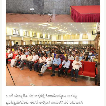
ಬಂಡೆಯನ್ನು ಶಿಖರದ ಎತ್ತರಕ್ಕೆ ಕೊಂಡೊಯ್ಯಲು ಸಾಕಷ್ಟು
ಪ್ರಯತ್ನಪಡಬೇಕು. ಆದರೆ ಅಲ್ಲಿಂದ ಉರುಳಿಸಿದರೆ ಯಾವುದೇ