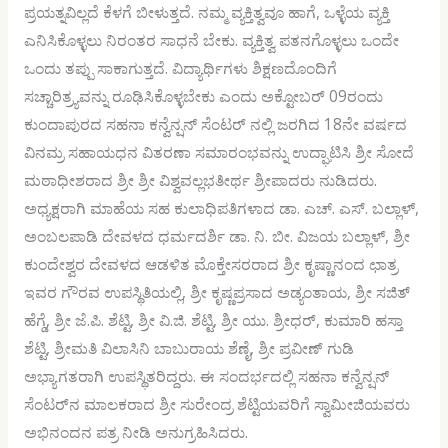
ಪ್ರಯತ್ನವಿಲ್ಲದೆ ಕೆಳಗೆ ಬೀಳುತ್ತದೆ. ನಮ್ಮ ವ್ಯಕ್ತಿತ್ವವೂ ಹಾಗೆ, ಒಳ್ಳೆಯ ವ್ಯಕ್ತಿ
ಎನಿಸಿಕೊಳ್ಳಲು ನಿರಂತರ ಸಾಧನೆ ಬೇಕು. ವ್ಯಕ್ತಿತ್ವ ಪತನಗೊಳ್ಳಲು ಒಂದೇ
ಒಂದು ತಪ್ಪು ಸಾಕಾಗುತ್ತದೆ. ವಿದ್ಯಾರ್ಥಿಗಳು ಶಿಕ್ಷಣದೊಂದಿಗೆ
ಸಚ್ಚಾರಿತ್ರ್ಯವನ್ನು ರೂಢಿಸಿಕೊಳ್ಳಬೇಕು ಎಂದು ಅಕ್ಟೋಬರ್ 09ರಂದು
ಕುಂದಾಪುರದ ಸಹನಾ ಕನ್ವೆನ್ಷನ್ ಸೆಂಟರ್ ನಲ್ಲಿ ಜರಗಿದ 18ನೇ ವರ್ಷದ
ವಿನಮ್ರ ಸಹಾಯಧನ ವಿತರಣಾ ಸಮಾರಂಭವನ್ನು ಉದ್ಘಾಟಿಸಿ ಶ್ರೀ ಸೋದೆ
ಮಠಾಧೀಶರಾದ ಶ್ರೀ ಶ್ರೀ ವಿಶ್ವವಲ್ಲಭತೀರ್ಥ ಶ್ರೀಪಾದರು ನುಡಿದರು.
ಅಧ್ಯಕ್ಷರಾಗಿ ಮಾಹೆಯ ಸಹ ಕುಲಾಧಿಪತಿಗಳಾದ ಡಾ. ಎಚ್. ಎಸ್. ಬಲ್ಲಾಳ್,
ಅಂಬಲಪಾಡಿ ದೇವಳದ ಧರ್ಮದರ್ಶಿ ಡಾ. ನಿ. ಬೀ. ವಿಜಯ ಬಲ್ಲಾಳ್, ಶ್ರೀ
ಕುಂದೇಶ್ವರ ದೇವಳದ ಆಡಳಿತ ಮೊಕ್ತೇಸರರಾದ ಶ್ರೀ ಕೃಷ್ಣಾನಂದ ಛಾತ್ರ
ಇವರ ಗೌರವ ಉಪಸ್ಥಿತಿಯಲ್ಲಿ, ಶ್ರೀ ಕೃಷ್ಣಪ್ರಸಾದ ಅಡ್ಯಂತಾಯ, ಶ್ರೀ ಸಜಿತ್
ಹೆಗ್ಡೆ, ಶ್ರೀ ಜೆ.ಪಿ. ಶೆಟ್ಟಿ, ಶ್ರೀ ವಿ.ಜಿ. ಶೆಟ್ಟಿ, ಶ್ರೀ ಯು. ಶ್ರೀಧರ್, ಕುಮಾರಿ ಹಸ್ತಾ
ಶೆಟ್ಟಿ, ಶ್ರೀಮತಿ ವಿಲಾಸಿನಿ ಬಾಬುರಾಯ ಶೆಣೈ, ಶ್ರೀ ಪ್ರವೀಣ್ ಗುಡಿ
ಅಭ್ಯಾಗತರಾಗಿ ಉಪಸ್ಥಿತರಿದ್ದರು. ಈ ಸಂದರ್ಭದಲ್ಲಿ ಸಹನಾ ಕನ್ವೆನ್ಷನ್
ಸೆಂಟರ್‌ನ ಮಾಲಕರಾದ ಶ್ರೀ ಸುರೇಂದ್ರ ಶೆಟ್ಟಿಯವರಿಗೆ ಸ್ವಾಮೀಜಿಯವರು
ಅಭಿನಂದನ ಪತ್ರ ನೀಡಿ ಅನುಗ್ರಹಿಸಿದರು.