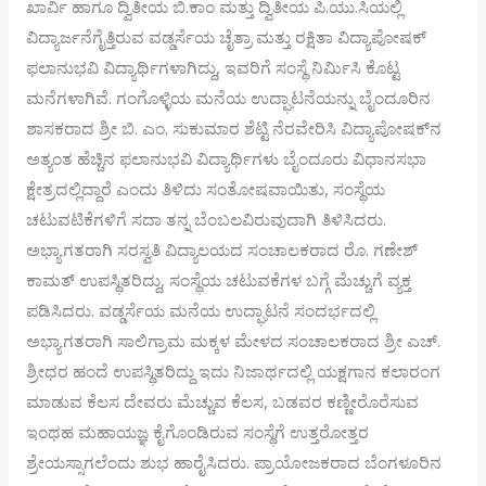
ಖಾರ್ವಿ ಹಾಗೂ ದ್ವಿತೀಯ ಬಿ.ಕಾಂ ಮತ್ತು ದ್ವಿತೀಯ ಪಿ.ಯು.ಸಿಯಲ್ಲಿ
ವಿದ್ಯಾರ್ಜನೆಗೈತ್ತಿರುವ ವಡ್ಡರ್ಸೆಯ ಚೈತ್ರಾ ಮತ್ತು ರಕ್ಷಿತಾ ವಿದ್ಯಾಪೋಷಕ್
ಫಲಾನುಭವಿ ವಿದ್ಯಾರ್ಥಿಗಳಾಗಿದ್ದು, ಇವರಿಗೆ ಸಂಸ್ಥೆ ನಿರ್ಮಿಸಿ ಕೊಟ್ಟ
ಮನೆಗಳಾಗಿವೆ. ಗಂಗೊಳ್ಳಿಯ ಮನೆಯ ಉದ್ಘಾಟನೆಯನ್ನು ಬೈಂದೂರಿನ
ಶಾಸಕರಾದ ಶ್ರೀ ಬಿ. ಎಂ. ಸುಕುಮಾರ ಶೆಟ್ಟಿ ನೆರವೇರಿಸಿ ವಿದ್ಯಾಪೋಷಕ್‍ನ
ಅತ್ಯಂತ ಹೆಚ್ಚಿನ ಫಲಾನುಭವಿ ವಿದ್ಯಾರ್ಥಿಗಳು ಬೈಂದೂರು ವಿಧಾನಸಭಾ
ಕ್ಷೇತ್ರದಲ್ಲಿದ್ದಾರೆ ಎಂದು ತಿಳಿದು ಸಂತೋಷವಾಯಿತು, ಸಂಸ್ಥೆಯ
ಚಟುವಟಿಕೆಗಳಿಗೆ ಸದಾ ತನ್ನ ಬೆಂಬಲವಿರುವುದಾಗಿ ತಿಳಿಸಿದರು.
ಅಭ್ಯಾಗತರಾಗಿ ಸರಸ್ವತಿ ವಿದ್ಯಾಲಯದ ಸಂಚಾಲಕರಾದ ರೊ. ಗಣೇಶ್
ಕಾಮತ್ ಉಪಸ್ಥಿತರಿದ್ದು, ಸಂಸ್ಥೆಯ ಚಟುವಕೆಗಳ ಬಗ್ಗೆ ಮೆಚ್ಚುಗೆ ವ್ಯಕ್ತ
ಪಡಿಸಿದರು. ವಡ್ಡರ್ಸೆಯ ಮನೆಯ ಉದ್ಘಾಟನೆ ಸಂದರ್ಭದಲ್ಲಿ
ಅಭ್ಯಾಗತರಾಗಿ ಸಾಲಿಗ್ರಾಮ ಮಕ್ಕಳ ಮೇಳದ ಸಂಚಾಲಕರಾದ ಶ್ರೀ ಎಚ್.
ಶ್ರೀಧರ ಹಂದೆ ಉಪಸ್ಥಿತರಿದ್ದು ಇದು ನಿಜಾರ್ಥದಲ್ಲಿ ಯಕ್ಷಗಾನ ಕಲಾರಂಗ
ಮಾಡುವ ಕೆಲಸ ದೇವರು ಮೆಚ್ಚುವ ಕೆಲಸ, ಬಡವರ ಕಣ್ಣೀರೊರೆಸುವ
ಇಂಥಹ ಮಹಾಯಜ್ಞ ಕೈಗೊಂಡಿರುವ ಸಂಸ್ಥೆಗೆ ಉತ್ತರೋತ್ತರ
ಶ್ರೇಯಸ್ಸಾಗಲೆಂದು ಶುಭ ಹಾರೈಸಿದರು. ಪ್ರಾಯೋಜಕರಾದ ಬೆಂಗಳೂರಿನ