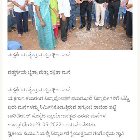
ವಡ್ಡರ್ಸೆಯ ಚೈತ್ರಾ ಮತ್ತು ರಕ್ಷಿತಾ ಮನೆ
ವಡ್ಡರ್ಸೆಯ ಚೈತ್ರಾ ಮತ್ತು ರಕ್ಷಿತಾ ಮನೆ
ವಡ್ಡರ್ಸೆಯ ಚೈತ್ರಾ ಮತ್ತು ರಕ್ಷಿತಾ ಮನೆ
ಯಕ್ಷಗಾನ ಕಲಾರಂಗ ವಿದ್ಯಾಪೋಷಕ್ ಫಲಾನುಭವಿ ವಿದ್ಯಾರ್ಥಿಗಳಿಗೆ ಒಟ್ಟು
ಐದು ಮನೆಗಳನ್ನು ನಿರ್ಮಿಸಿಕೊಡುತ್ತಿರುವ ಹೆಗ್ಗುಂಜೆ ರಾಜೀವ ಶೆಟ್ಟಿ
ಚಾರಿಟೇಬಲ್ ಸೊಸೈಟಿ ಪ್ರಾಯೋಜಕತ್ವದ ಎರಡು ಮನೆಗಳ
ಉದ್ಘಾಟನೆಯು 23-05-2022 ರಂದು ನೆರವೇರಿತು.
ದ್ವಿತೀಯ ಪಿ.ಯು.ಸಿಯಲ್ಲಿ ವಿದ್ಯಾರ್ಜನೆಗೈಯುತ್ತಿರುವ ಗಂಗೊಳ್ಳಿಯ ಸ್ವಾತಿ